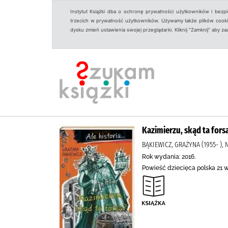
Instytut Książki dba o ochronę prywatności użytkowników i bezp
trzecich w prywatność użytkowników. Używamy także plików cookies
dysku zmień ustawienia swojej przeglądarki. Kliknij "Zamknij" aby z
Kazimierzu, skąd ta fors
BĄKIEWICZ, GRAŻYNA (1955- ),
Rok wydania: 2016.
Powieść dziecięca polska 21 w.