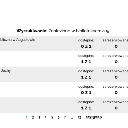
Wyszukiwanie:
Znalezione w bibliotekach: 209 .
ubliczna w Augustowie
dostępne:
zarezerwowane
0 z 1
0
dostępne:
zarezerwowane
1 z 1
0
e Juchy
dostępne:
zarezerwowane
1 z 1
0
dostępne:
zarezerwowane
0 z 1
0
dostępne:
zarezerwowane
1 z 1
0
1
2
3
4
5
6
7
…
42
NASTĘPNA