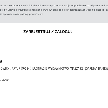
ieczeństwo przetwarzania ich danych osobowych oraz stosuje odpowiednie rozwiązania techno
, by ułatwić korzystanie z naszych serwisów oraz do celów statystycznych.Jeśli nie chcesz, by
aakceptować naszą politykę prywatności.
ZAREJESTRUJ / ZALOGUJ
a?
 NOWICKI, ARTUR (1968- ) ILUSTRACJE, WYDAWNICTWO "NASZA KSIĘGARNIA", BĄKIEWI
, 2001-