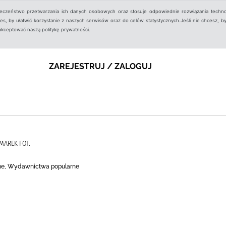
ieczeństwo przetwarzania ich danych osobowych oraz stosuje odpowiednie rozwiązania techno
, by ułatwić korzystanie z naszych serwisów oraz do celów statystycznych.Jeśli nie chcesz, by
aakceptować naszą politykę prywatności.
ZAREJESTRUJ / ZALOGUJ
MAREK FOT.
czne, Wydawnictwa popularne