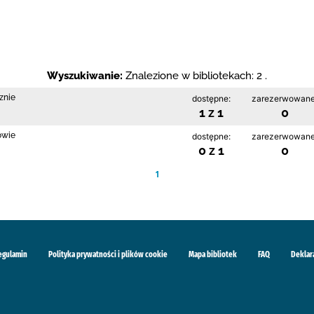
Wyszukiwanie:
Znalezione w bibliotekach: 2 .
znie
dostępne:
zarezerwowane
1 z 1
0
owie
dostępne:
zarezerwowane
0 z 1
0
1
egulamin
Polityka prywatności i plików cookie
Mapa bibliotek
FAQ
Deklar