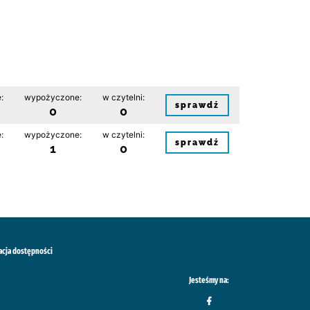
:
wypożyczone:
w czytelni:
sprawdź
0
0
:
wypożyczone:
w czytelni:
sprawdź
1
0
acja dostępności
Jesteśmy na: