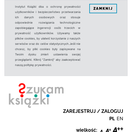
Instytut Książki dba o ochronę prywatności
ZAMKNIJ
użytkowników i bezpieczeństwo przetwarzania
ich danych osobowych oraz stosuje
odpowiednie rozwiązania technologiczne
zapobiegające ingerencji osób trzecich w
prywatność użytkowników. Używamy także
plików cookies, by ułatwić korzystanie z naszych
serwisów oraz do celów statystycznych.Jeśli nie
chcesz, by pliki cookies były zapisywane na
Twoim dysku zmień ustawienia swojej
przeglądarki. Kliknij "Zamknij" aby zaakceptować
naszą politykę prywatności.
ZAREJESTRUJ / ZALOGUJ
PL
EN
wielkość: