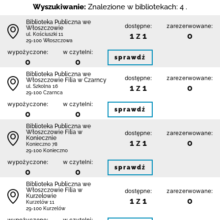
Wyszukiwanie:
Znalezione w bibliotekach: 4 .
Biblioteka Publiczna we
dostępne:
zarezerwowane:
Włoszczowie
1 z 1
0
ul. Kościuszki 11
29-100 Włoszczowa
wypożyczone:
w czytelni:
sprawdź
0
0
Biblioteka Publiczna we
dostępne:
zarezerwowane:
Włoszczowie Filia w Czarncy
1 z 1
0
ul. Szkolna 16
29-100 Czarnca
wypożyczone:
w czytelni:
sprawdź
0
0
Biblioteka Publiczna we
Włoszczowie Filia w
dostępne:
zarezerwowane:
Koniecznie
1 z 1
0
Konieczno 78
29-100 Konieczno
wypożyczone:
w czytelni:
sprawdź
0
0
Biblioteka Publiczna we
Włoszczowie Filia w
dostępne:
zarezerwowane:
Kurzelowie
1 z 1
0
Kurzelów 11
29-100 Kurzelów
wypożyczone:
w czytelni: