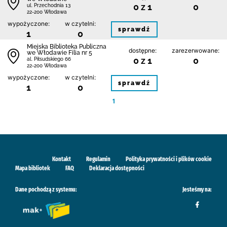
0 z 1
0
ul. Przechodnia 13
22-200 Włodawa
wypożyczone:
w czytelni:
sprawdź
1
0
Miejska Biblioteka Publiczna
dostępne:
zarezerwowane:
we Włodawie Filia nr 5
0 z 1
0
al. Piłsudskiego 66
22-200 Włodawa
wypożyczone:
w czytelni:
sprawdź
1
0
1
Kontakt
Regulamin
Polityka prywatności i plików cookie
Mapa bibliotek
FAQ
Deklaracja dostępności
Dane pochodzą z systemu:
Jesteśmy na: