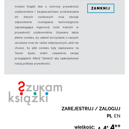
Instytut Książki dba o ochronę prywatności
ZAMKNIJ
użytkowników i bezpieczeństwo przetwarzania
ich danych osobowych oraz stosuje
odpowiednie rozwiązania technologiczne
zapobiegające ingerencji osób trzecich w
prywatność użytkowników. Używamy także
plików cookies, by ułatwić korzystanie z naszych
serwisów oraz do celów statystycznych.Jeśli nie
chcesz, by pliki cookies były zapisywane na
Twoim dysku zmień ustawienia swojej
przeglądarki. Kliknij "Zamknij" aby zaakceptować
naszą politykę prywatności.
ZAREJESTRUJ / ZALOGUJ
PL
EN
wielkość: