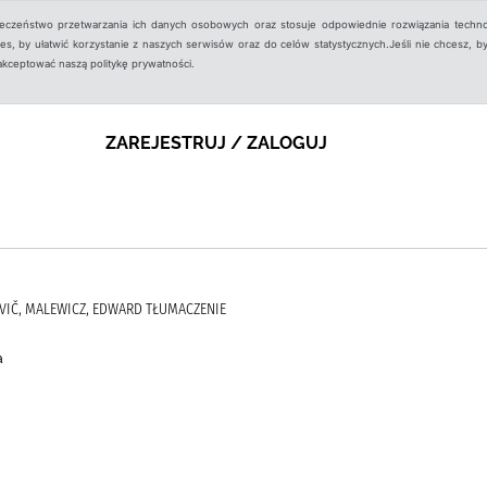
ieczeństwo przetwarzania ich danych osobowych oraz stosuje odpowiednie rozwiązania techno
, by ułatwić korzystanie z naszych serwisów oraz do celów statystycznych.Jeśli nie chcesz, by
aakceptować naszą politykę prywatności.
ZAREJESTRUJ / ZALOGUJ
OVIČ, MALEWICZ, EDWARD TŁUMACZENIE
a