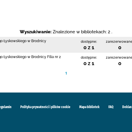
Wyszukiwanie:
Znalezione w bibliotekach: 2 .
ego Łyskowskiego w Brodnicy
dostępne:
zarezerwowane
0 z 1
0
go Łyskowskiego w Brodnicy Filia nr 2
dostępne:
zarezerwowane
0 z 1
0
1
egulamin
Polityka prywatności i plików cookie
Mapa bibliotek
FAQ
Deklar