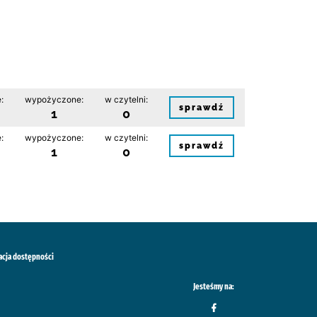
:
wypożyczone:
w czytelni:
sprawdź
1
0
:
wypożyczone:
w czytelni:
sprawdź
1
0
acja dostępności
Jesteśmy na: