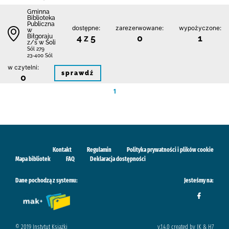
Gminna
Biblioteka
Publiczna
dostępne:
zarezerwowane:
wypożyczone:
w
Biłgoraju
4 z 5
0
1
z/s w Soli
Sól 279
23-400 Sól
w czytelni:
sprawdź
0
1
Kontakt
Regulamin
Polityka prywatności i plików cookie
Mapa bibliotek
FAQ
Deklaracja dostępności
Dane pochodzą z systemu:
Jesteśmy na:
© 2019 Instytut Książki
v.1.4.0 created by IK & H7