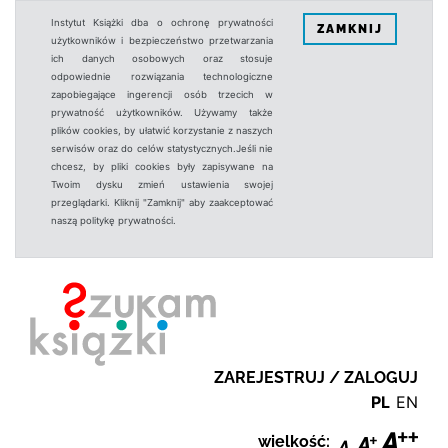
Instytut Książki dba o ochronę prywatności
ZAMKNIJ
użytkowników i bezpieczeństwo przetwarzania
ich danych osobowych oraz stosuje
odpowiednie rozwiązania technologiczne
zapobiegające ingerencji osób trzecich w
prywatność użytkowników. Używamy także
plików cookies, by ułatwić korzystanie z naszych
serwisów oraz do celów statystycznych.Jeśli nie
chcesz, by pliki cookies były zapisywane na
Twoim dysku zmień ustawienia swojej
przeglądarki. Kliknij "Zamknij" aby zaakceptować
naszą politykę prywatności.
ZAREJESTRUJ / ZALOGUJ
PL
EN
wielkość: