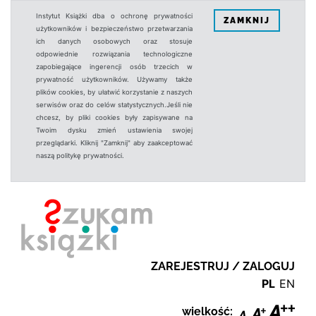
Instytut Książki dba o ochronę prywatności
ZAMKNIJ
użytkowników i bezpieczeństwo przetwarzania
ich danych osobowych oraz stosuje
odpowiednie rozwiązania technologiczne
zapobiegające ingerencji osób trzecich w
prywatność użytkowników. Używamy także
plików cookies, by ułatwić korzystanie z naszych
serwisów oraz do celów statystycznych.Jeśli nie
chcesz, by pliki cookies były zapisywane na
Twoim dysku zmień ustawienia swojej
przeglądarki. Kliknij "Zamknij" aby zaakceptować
naszą politykę prywatności.
ZAREJESTRUJ / ZALOGUJ
PL
EN
wielkość: