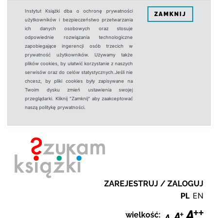
Instytut Książki dba o ochronę prywatności
ZAMKNIJ
użytkowników i bezpieczeństwo przetwarzania
ich danych osobowych oraz stosuje
odpowiednie rozwiązania technologiczne
zapobiegające ingerencji osób trzecich w
prywatność użytkowników. Używamy także
plików cookies, by ułatwić korzystanie z naszych
serwisów oraz do celów statystycznych.Jeśli nie
chcesz, by pliki cookies były zapisywane na
Twoim dysku zmień ustawienia swojej
przeglądarki. Kliknij "Zamknij" aby zaakceptować
naszą politykę prywatności.
ZAREJESTRUJ / ZALOGUJ
PL
EN
wielkość: