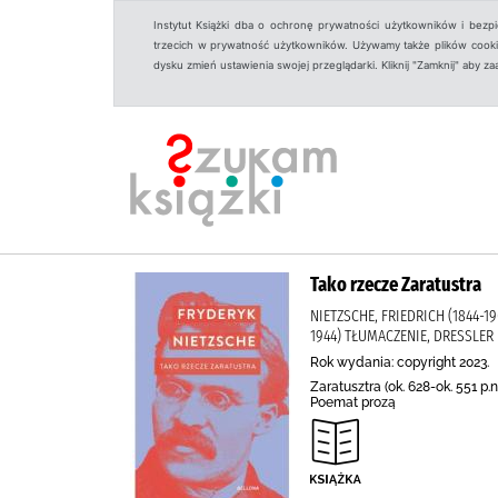
Instytut Książki dba o ochronę prywatności użytkowników i bezp
trzecich w prywatność użytkowników. Używamy także plików cookies
dysku zmień ustawienia swojej przeglądarki. Kliknij "Zamknij" aby z
Tako rzecze Zaratustra
NIETZSCHE, FRIEDRICH (1844-1
1944) TŁUMACZENIE, DRESSLER
Rok wydania: copyright 2023.
Zaratusztra (ok. 628-ok. 551 p.n
Poemat prozą