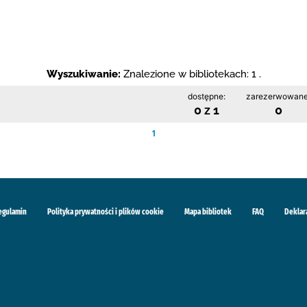
Wyszukiwanie:
Znalezione w bibliotekach: 1 .
dostępne:
zarezerwowane
0 z 1
0
1
egulamin
Polityka prywatności i plików cookie
Mapa bibliotek
FAQ
Deklar