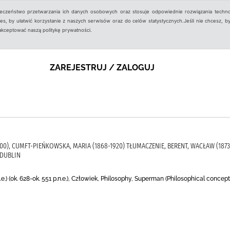
ieczeństwo przetwarzania ich danych osobowych oraz stosuje odpowiednie rozwiązania techno
, by ułatwić korzystanie z naszych serwisów oraz do celów statystycznych.Jeśli nie chcesz, by
aakceptować naszą politykę prywatności.
ZAREJESTRUJ / ZALOGUJ
900), CUMFT-PIEŃKOWSKA, MARIA (1868-1920) TŁUMACZENIE, BERENT, WACŁAW (1873
 DUBLIN
.e.) (ok. 628-ok. 551 p.n.e.), Człowiek, Philosophy, Superman (Philosophical concept)