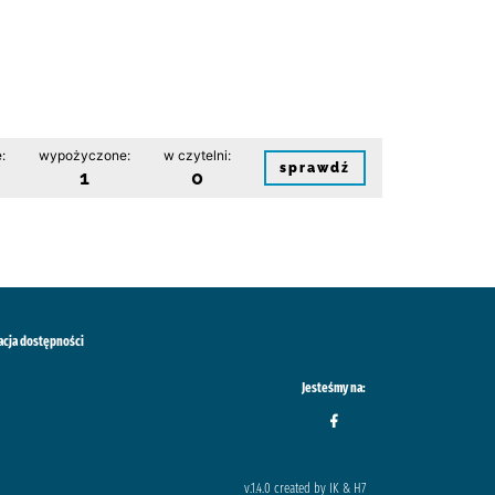
:
wypożyczone:
w czytelni:
sprawdź
1
0
acja dostępności
Jesteśmy na:
v.1.4.0 created by IK & H7