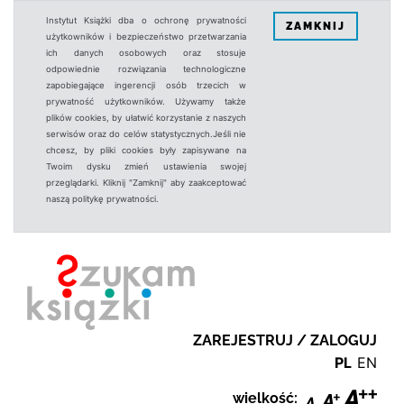
Instytut Książki dba o ochronę prywatności
ZAMKNIJ
użytkowników i bezpieczeństwo przetwarzania
ich danych osobowych oraz stosuje
odpowiednie rozwiązania technologiczne
zapobiegające ingerencji osób trzecich w
prywatność użytkowników. Używamy także
plików cookies, by ułatwić korzystanie z naszych
serwisów oraz do celów statystycznych.Jeśli nie
chcesz, by pliki cookies były zapisywane na
Twoim dysku zmień ustawienia swojej
przeglądarki. Kliknij "Zamknij" aby zaakceptować
naszą politykę prywatności.
ZAREJESTRUJ / ZALOGUJ
PL
EN
wielkość: