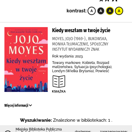
kontrast:
Kiedy weszłam w twoje życie
MOYES, JOJO (1969-)., BUKOWSKA,
MONIKA TŁUMACZENIE, SPOŁECZNY
INSTYTUT WYDAWNICZY ZNAK
Rok wydania: 2023.
Towary markowe, Kobieta, Rozpad
małżeństwa, Sytuacja (psychologia),
Londyn (Wielka Brytania), Powieść
Więcej informacji
Wyszukiwanie:
Znalezione w bibliotekach: 1 .
Miejska Biblioteka Publiczna
dostępne:
zarezerwowane: