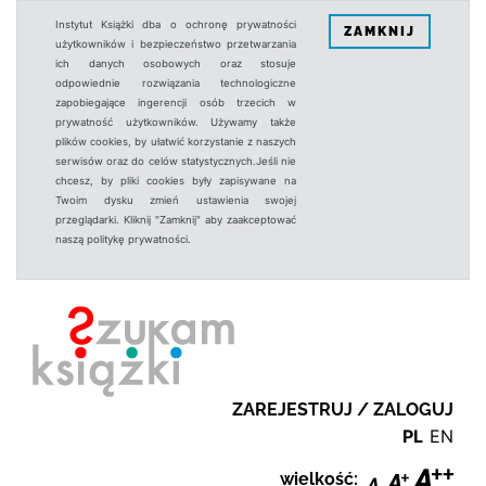
Instytut Książki dba o ochronę prywatności
ZAMKNIJ
użytkowników i bezpieczeństwo przetwarzania
ich danych osobowych oraz stosuje
odpowiednie rozwiązania technologiczne
zapobiegające ingerencji osób trzecich w
prywatność użytkowników. Używamy także
plików cookies, by ułatwić korzystanie z naszych
serwisów oraz do celów statystycznych.Jeśli nie
chcesz, by pliki cookies były zapisywane na
Twoim dysku zmień ustawienia swojej
przeglądarki. Kliknij "Zamknij" aby zaakceptować
naszą politykę prywatności.
ZAREJESTRUJ / ZALOGUJ
PL
EN
wielkość: