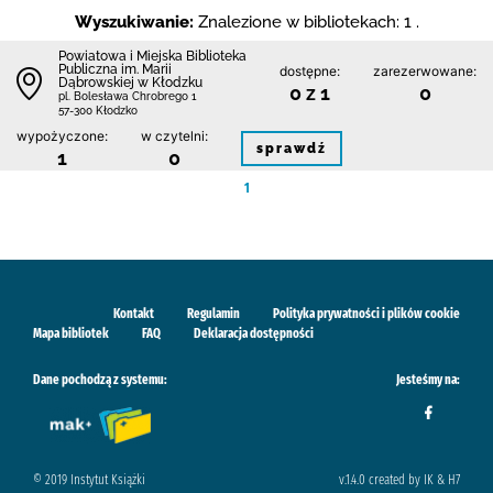
Wyszukiwanie:
Znalezione w bibliotekach: 1 .
Powiatowa i Miejska Biblioteka
Publiczna im. Marii
dostępne:
zarezerwowane:
Dąbrowskiej w Kłodzku
0 z 1
0
pl. Bolesława Chrobrego 1
57-300 Kłodzko
wypożyczone:
w czytelni:
sprawdź
1
0
1
Kontakt
Regulamin
Polityka prywatności i plików cookie
Mapa bibliotek
FAQ
Deklaracja dostępności
Dane pochodzą z systemu:
Jesteśmy na:
© 2019 Instytut Książki
v.1.4.0 created by IK & H7