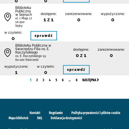
0
0
Biblioteka
Publiczna
dostępne:
zarezerwowane:
wypożyczone:
w Sejnach
1 z 1
0
0
ul. 1 Maja 17
16-500
Sejny
w czytelni:
sprawdź
0
Biblioteka Publiczna w
Swarzędzu Filia os. E.
dostępne:
zarezerwowane:
Raczyńskiego
0 z 1
0
os. E. Raczyńskiego 19
62-020 Swarzędz
wypożyczone:
w czytelni:
sprawdź
1
0
1
2
3
4
5
6
…
6
NASTĘPNA
Kontakt
Regulamin
Polityka prywatności i plików cookie
Mapa bibliotek
FAQ
Deklaracja dostępności