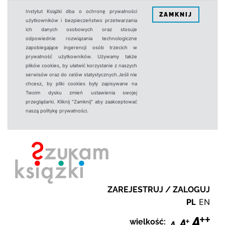
Instytut Książki dba o ochronę prywatności
ZAMKNIJ
użytkowników i bezpieczeństwo przetwarzania
ich danych osobowych oraz stosuje
odpowiednie rozwiązania technologiczne
zapobiegające ingerencji osób trzecich w
prywatność użytkowników. Używamy także
plików cookies, by ułatwić korzystanie z naszych
serwisów oraz do celów statystycznych.Jeśli nie
chcesz, by pliki cookies były zapisywane na
Twoim dysku zmień ustawienia swojej
przeglądarki. Kliknij "Zamknij" aby zaakceptować
naszą politykę prywatności.
ZAREJESTRUJ / ZALOGUJ
PL
EN
wielkość: