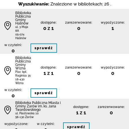
Wyszukiwanie:
Znalezione w bibliotekach: 26 .
Biblioteka
Publiczna
Gminy
dostępne:
zarezerwowane:
wypożyczone:
Halinów
0 z 1
0
1
ul. 3 Maja
8A
05-074
Halinów
w czytelni:
sprawdź
0
Biblioteka
Publiczna
Gminy
dostępne:
zarezerwowane:
wypożyczone:
Wizna
1 z 1
0
0
Plac kpt.
Raginisa 35
18-430
Wizna
w czytelni:
sprawdź
0
Biblioteka Publiczna Miasta i
Gminy Żarów im. ks. Jana
dostępne:
zarezerwowane:
Twardowskiego
1 z 1
0
ul. Piastowska 10
58-130 Żarów
wypożyczone:
w czytelni:
sprawdź