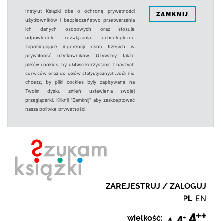
Instytut Książki dba o ochronę prywatności
ZAMKNIJ
użytkowników i bezpieczeństwo przetwarzania
ich danych osobowych oraz stosuje
odpowiednie rozwiązania technologiczne
zapobiegające ingerencji osób trzecich w
prywatność użytkowników. Używamy także
plików cookies, by ułatwić korzystanie z naszych
serwisów oraz do celów statystycznych.Jeśli nie
chcesz, by pliki cookies były zapisywane na
Twoim dysku zmień ustawienia swojej
przeglądarki. Kliknij "Zamknij" aby zaakceptować
naszą politykę prywatności.
ZAREJESTRUJ / ZALOGUJ
PL
EN
wielkość: