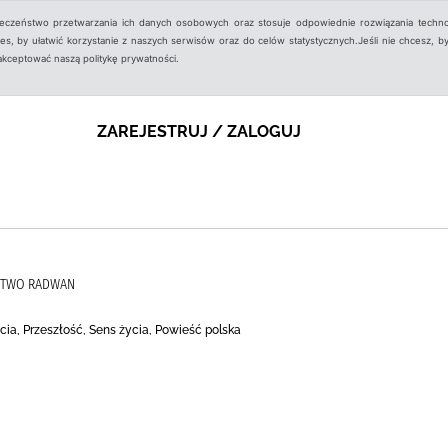
ieczeństwo przetwarzania ich danych osobowych oraz stosuje odpowiednie rozwiązania techno
, by ułatwić korzystanie z naszych serwisów oraz do celów statystycznych.Jeśli nie chcesz, by
aakceptować naszą politykę prywatności.
ZAREJESTRUJ / ZALOGUJ
ICTWO RADWAN
ia, Przeszłość, Sens życia, Powieść polska