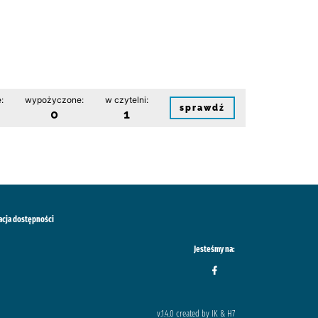
:
wypożyczone:
w czytelni:
sprawdź
0
1
acja dostępności
Jesteśmy na:
v.1.4.0 created by IK & H7