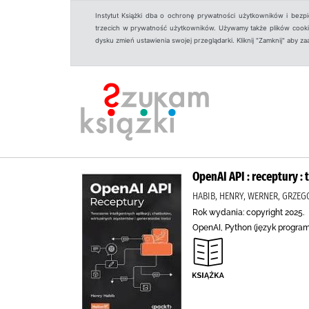
Instytut Książki dba o ochronę prywatności użytkowników i bezp
trzecich w prywatność użytkowników. Używamy także plików cookies
dysku zmień ustawienia swojej przeglądarki. Kliknij "Zamknij" aby z
OpenAI API : receptury :
HABIB, HENRY, WERNER, GRZEG
Rok wydania: copyright 2025.
OpenAI, Python (język programo