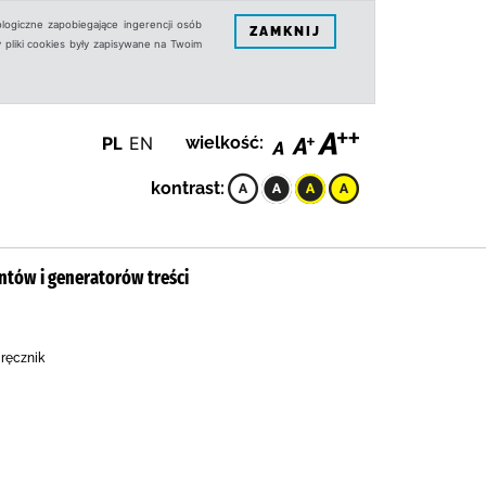
logiczne zapobiegające ingerencji osób
ZAMKNIJ
 pliki cookies były zapisywane na Twoim
PL
EN
wielkość:
kontrast:
entów i generatorów treści
dręcznik