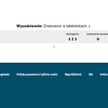
Wyszukiwanie:
Znalezione w bibliotekach: 1 .
dostępne:
zarezerwowane
1 z 1
0
1
egulamin
Polityka prywatności i plików cookie
Mapa bibliotek
FAQ
Deklar