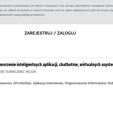
ieczeństwo przetwarzania ich danych osobowych oraz stosuje odpowiednie rozwiązania techno
, by ułatwić korzystanie z naszych serwisów oraz do celów statystycznych.Jeśli nie chcesz, by
aakceptować naszą politykę prywatności.
ZAREJESTRUJ / ZALOGUJ
 tworzenie inteligentnych aplikacji, chatbotów, wirtualnych asyst
ORZ TŁUMACZENIE, HELION
wania), API (interfejs), Aplikacja internetowa, Programowanie (informatyka), Po