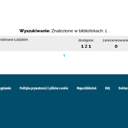
Wyszukiwanie:
Znalezione w bibliotekach: 1 .
sandrowie Łódzkim
dostępne:
zarezerwowane
1 z 1
0
1
egulamin
Polityka prywatności i plików cookie
Mapa bibliotek
FAQ
Deklar