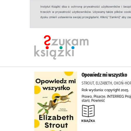
Instytut Książki dba o ochronę prywatności użytkowników i bezp
trzecich w prywatność użytkowników. Używamy także plików cookies
dysku zmień ustawienia swojej przeglądarki. Kliknij "Zamknij" aby z
Opowiedz mi wszystko
STROUT, ELIZABETH, OKOŃ-HO
Rok wydania: copyright 2025.
Prawo, Pisarze, INTERREG Proj
stan), Powieść