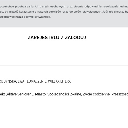
ieczeństwo przetwarzania ich danych osobowych oraz stosuje odpowiednie rozwiązania techno
, by ułatwić korzystanie z naszych serwisów oraz do celów statystycznych.Jeśli nie chcesz, by
aakceptować naszą politykę prywatności.
ZAREJESTRUJ / ZALOGUJ
RODYŃSKA, EWA TŁUMACZENIE, WIELKA LITERA
ekt „Aktive Senioren!„, Miasto, Społeczności lokalne, Życie codzienne, Przeszłoś