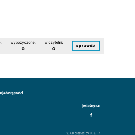
:
wypożyczone:
w czytelni:
sprawdź
0
0
acja dostępności
Jesteśmy na:
v.1.4.0 created by IK & H7