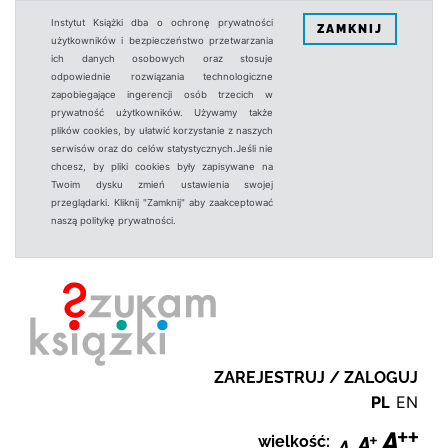
Instytut Książki dba o ochronę prywatności
ZAMKNIJ
użytkowników i bezpieczeństwo przetwarzania
ich danych osobowych oraz stosuje
odpowiednie rozwiązania technologiczne
zapobiegające ingerencji osób trzecich w
prywatność użytkowników. Używamy także
plików cookies, by ułatwić korzystanie z naszych
serwisów oraz do celów statystycznych.Jeśli nie
chcesz, by pliki cookies były zapisywane na
Twoim dysku zmień ustawienia swojej
przeglądarki. Kliknij "Zamknij" aby zaakceptować
naszą politykę prywatności.
ZAREJESTRUJ / ZALOGUJ
PL
EN
wielkość: