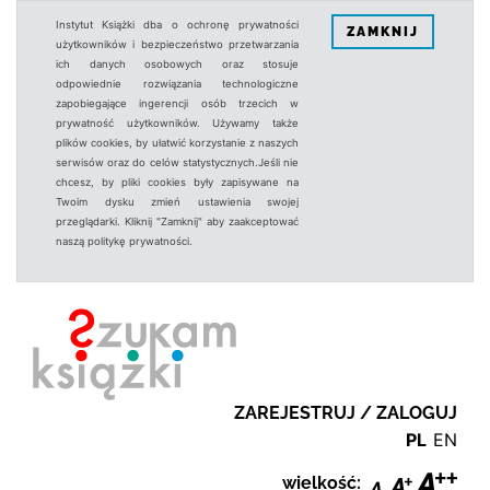
Instytut Książki dba o ochronę prywatności
ZAMKNIJ
użytkowników i bezpieczeństwo przetwarzania
ich danych osobowych oraz stosuje
odpowiednie rozwiązania technologiczne
zapobiegające ingerencji osób trzecich w
prywatność użytkowników. Używamy także
plików cookies, by ułatwić korzystanie z naszych
serwisów oraz do celów statystycznych.Jeśli nie
chcesz, by pliki cookies były zapisywane na
Twoim dysku zmień ustawienia swojej
przeglądarki. Kliknij "Zamknij" aby zaakceptować
naszą politykę prywatności.
ZAREJESTRUJ / ZALOGUJ
PL
EN
wielkość: