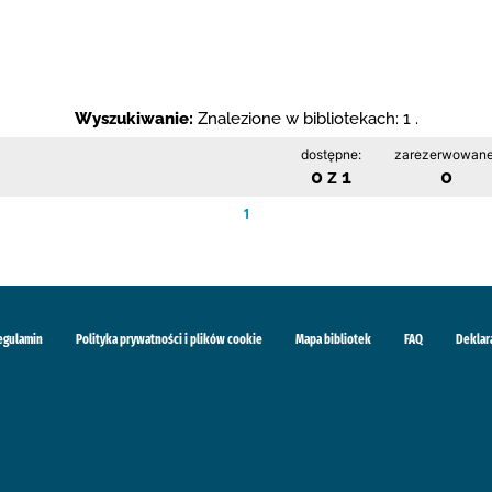
Wyszukiwanie:
Znalezione w bibliotekach: 1 .
dostępne:
zarezerwowane
0 z 1
0
1
egulamin
Polityka prywatności i plików cookie
Mapa bibliotek
FAQ
Deklar