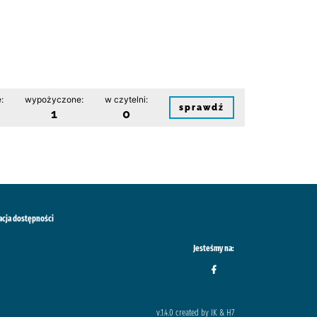
:
wypożyczone:
w czytelni:
sprawdź
1
0
acja dostępności
Jesteśmy na:
v.1.4.0 created by IK & H7