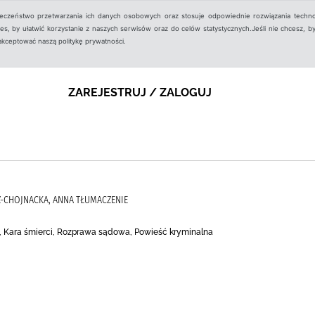
ieczeństwo przetwarzania ich danych osobowych oraz stosuje odpowiednie rozwiązania techno
, by ułatwić korzystanie z naszych serwisów oraz do celów statystycznych.Jeśli nie chcesz, by
aakceptować naszą politykę prywatności.
ZAREJESTRUJ / ZALOGUJ
Z-CHOJNACKA, ANNA TŁUMACZENIE
, Kara śmierci, Rozprawa sądowa, Powieść kryminalna