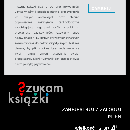
Instytut Książki dba o ochronę prywatności
ZAMKNIJ
użytkowników i bezpieczeństwo przetwarzania
ich danych osobowych oraz stosuje
odpowiednie rozwiązania technologiczne
zapobiegające ingerencji osób trzecich w
prywatność użytkowników. Używamy także
plików cookies, by ułatwić korzystanie z naszych
serwisów oraz do celów statystycznych.Jeśli nie
chcesz, by pliki cookies były zapisywane na
Twoim dysku zmień ustawienia swojej
przeglądarki. Kliknij "Zamknij" aby zaakceptować
naszą politykę prywatności.
ZAREJESTRUJ / ZALOGUJ
PL
EN
wielkość: