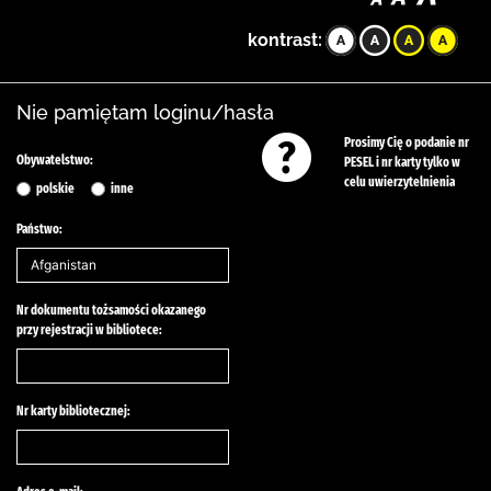
kontrast:
Nie pamiętam loginu/hasła
Prosimy Cię o podanie nr
Obywatelstwo:
PESEL i nr karty tylko w
celu uwierzytelnienia
polskie
inne
Państwo:
Nr dokumentu tożsamości okazanego
przy rejestracji w bibliotece:
Nr karty bibliotecznej: