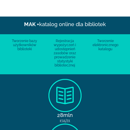
MAK +
katalog online dla bibliotek
Tworzenie bazy
Rejestracja
Tworzenie
użytkowników
wypożyczeń i
elektronicznego
biblioteki
udostępnień
katalogu
zasobów oraz
prowadzenie
statystyki
bibliotecznej
28mln
KSIĄŻEK