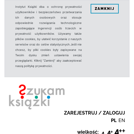
Instytut Książki dba o ochronę prywatności
ZAMKNIJ
użytkowników i bezpieczeństwo przetwarzania
ich danych osobowych oraz stosuje
odpowiednie rozwiązania technologiczne
zapobiegające ingerencji osób trzecich w
prywatność użytkowników. Używamy także
plików cookies, by ułatwić korzystanie z naszych
serwisów oraz do celów statystycznych.Jeśli nie
chcesz, by pliki cookies były zapisywane na
Twoim dysku zmień ustawienia swojej
przeglądarki. Kliknij "Zamknij" aby zaakceptować
naszą politykę prywatności.
ZAREJESTRUJ / ZALOGUJ
PL
EN
wielkość: