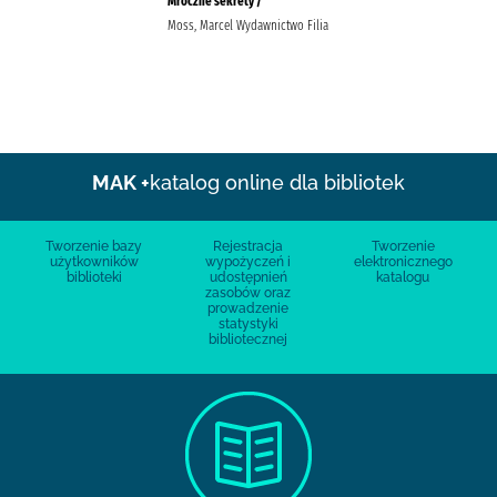
Mroczne sekrety /
Moss, Marcel Wydawnictwo Filia
MAK +
katalog online dla bibliotek
Tworzenie bazy
Rejestracja
Tworzenie
użytkowników
wypożyczeń i
elektronicznego
biblioteki
udostępnień
katalogu
zasobów oraz
prowadzenie
statystyki
bibliotecznej