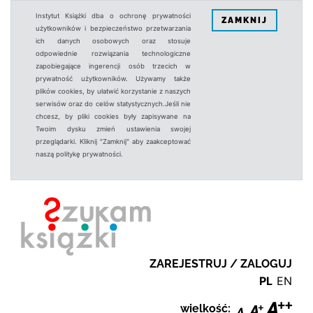
Instytut Książki dba o ochronę prywatności
ZAMKNIJ
użytkowników i bezpieczeństwo przetwarzania
ich danych osobowych oraz stosuje
odpowiednie rozwiązania technologiczne
zapobiegające ingerencji osób trzecich w
prywatność użytkowników. Używamy także
plików cookies, by ułatwić korzystanie z naszych
serwisów oraz do celów statystycznych.Jeśli nie
chcesz, by pliki cookies były zapisywane na
Twoim dysku zmień ustawienia swojej
przeglądarki. Kliknij "Zamknij" aby zaakceptować
naszą politykę prywatności.
ZAREJESTRUJ / ZALOGUJ
PL
EN
wielkość: