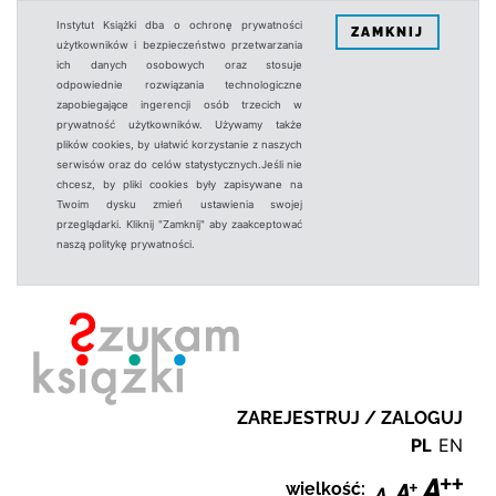
Instytut Książki dba o ochronę prywatności
ZAMKNIJ
użytkowników i bezpieczeństwo przetwarzania
ich danych osobowych oraz stosuje
odpowiednie rozwiązania technologiczne
zapobiegające ingerencji osób trzecich w
prywatność użytkowników. Używamy także
plików cookies, by ułatwić korzystanie z naszych
serwisów oraz do celów statystycznych.Jeśli nie
chcesz, by pliki cookies były zapisywane na
Twoim dysku zmień ustawienia swojej
przeglądarki. Kliknij "Zamknij" aby zaakceptować
naszą politykę prywatności.
ZAREJESTRUJ / ZALOGUJ
PL
EN
wielkość: