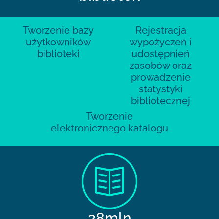
Tworzenie bazy
Rejestracja
użytkowników
wypożyczeń i
biblioteki
udostępnień
zasobów oraz
prowadzenie
statystyki
bibliotecznej
Tworzenie
elektronicznego katalogu
28mln