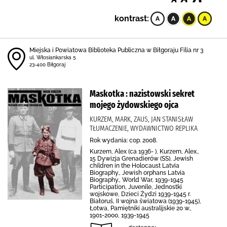
kontrast:
Miejska i Powiatowa Biblioteka Publiczna w Biłgoraju Filia nr 3
ul. Włosiankarska 5
23-400 Biłgoraj
Maskotka : nazistowski sekret
mojego żydowskiego ojca
KURZEM, MARK, ZAUS, JAN STANISŁAW
TŁUMACZENIE, WYDAWNICTWO REPLIKA
Rok wydania: cop. 2008.
Kurzem, Alex (ca 1936- ), Kurzem, Alex.,
15 Dywizja Grenadierów (SS), Jewish
children in the Holocaust Latvia
Biography., Jewish orphans Latvia
Biography., World War, 1939-1945
Participation, Juvenile, Jednostki
wojskowe, Dzieci Żydzi 1939-1945 r.
Białoruś, II wojna światowa (1939-1945),
Łotwa, Pamiętniki australijskie 20 w.,
1901-2000, 1939-1945