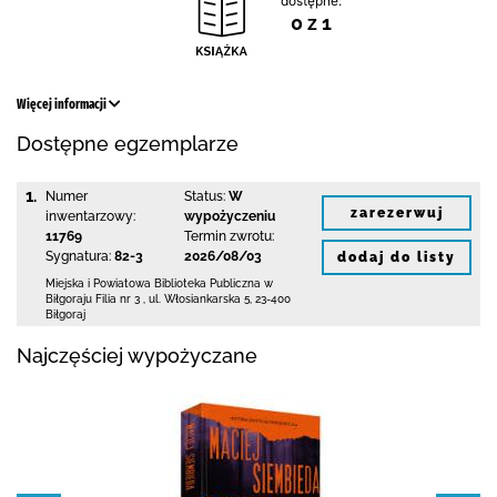
dostępne:
0 z 1
Więcej informacji
Dostępne egzemplarze
1.
Numer
Status:
W
zarezerwuj
inwentarzowy:
wypożyczeniu
11769
Termin zwrotu:
Sygnatura:
82-3
2026/08/03
dodaj do listy
Miejska i Powiatowa Biblioteka Publiczna
w
Biłgoraju Filia nr 3
,
ul. Włosiankarska 5
,
23-400
Biłgoraj
Najczęściej wypożyczane