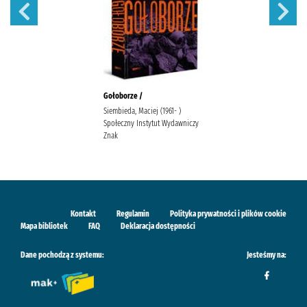
Gołoborze /
Siembieda, Maciej (1961- )
Społeczny Instytut Wydawniczy
Znak
Kontakt
Regulamin
Polityka prywatności i plików cookie
Mapa bibliotek
FAQ
Deklaracja dostępności
Dane pochodzą z systemu:
Jesteśmy na: