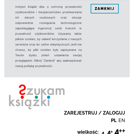
Instytut Książki dba o ochronę prywatności
ZAMKNIJ
użytkowników i bezpieczeństwo przetwarzania
ich danych osobowych oraz stosuje
odpowiednie rozwiązania technologiczne
zapobiegające ingerencji osób trzecich w
prywatność użytkowników. Używamy także
plików cookies, by ułatwić korzystanie z naszych
serwisów oraz do celów statystycznych.Jeśli nie
chcesz, by pliki cookies były zapisywane na
Twoim dysku zmień ustawienia swojej
przeglądarki. Kliknij "Zamknij" aby zaakceptować
naszą politykę prywatności.
ZAREJESTRUJ / ZALOGUJ
PL
EN
wielkość: