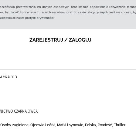
ieczeństwo przetwarzania ich danych osobowych oraz stosuje odpowiednie rozwiązania techno
, by ułatwić korzystanie z naszych serwisów oraz do celów statystycznych.Jeśli nie chcesz, by
aakceptować naszą politykę prywatności.
ZAREJESTRUJ / ZALOGUJ
 Filia nr 3
WNICTWO CZARNA OWCA
oby zaginione, Ojcowie i córki, Matki i synowie, Polska, Powieść, Thriller