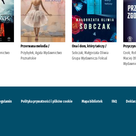
Przerwana melodia /
Ona i dom, który tańczy /
Przyczyn
wnictwo
Przybyłek, Agata Wydawnictwo
Sobczak, Małgorzata Oliwia
Cook, Rob
Poznańskie
Grupa Wydawnicza Foksal
Maciej (
Wydawnic
egulamin
Polityka prywatności i plików cookie
Mapa bibliotek
FAQ
Deklar