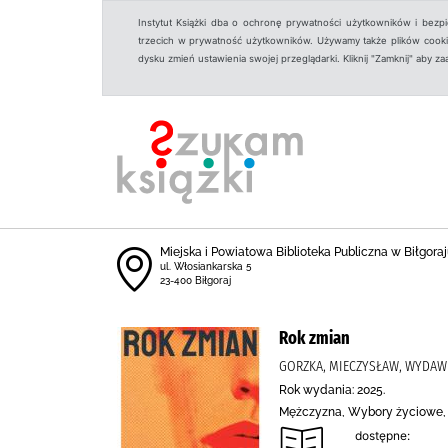
Instytut Książki dba o ochronę prywatności użytkowników i bezp
trzecich w prywatność użytkowników. Używamy także plików cookies
dysku zmień ustawienia swojej przeglądarki. Kliknij "Zamknij" aby z
Miejska i Powiatowa Biblioteka Publiczna w Biłgoraju
ul. Włosiankarska 5
23-400 Biłgoraj
Rok zmian
GORZKA, MIECZYSŁAW, WYDA
Rok wydania: 2025.
Mężczyzna, Wybory życiowe, Os
dostępne: