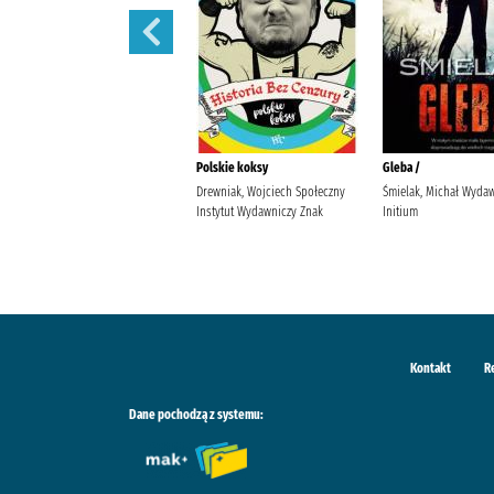
Uwikłana /
Polskie koksy
Gleba /
Sinicka, Alicja (1987- )
Drewniak, Wojciech Społeczny
Śmielak, Michał Wyda
Wydawnictwo Kobiece, Łukasz
Instytut Wydawniczy Znak
Initium
Kierus Sinicka, Alicja (1987- ).
Kontakt
R
Dane pochodzą z systemu: