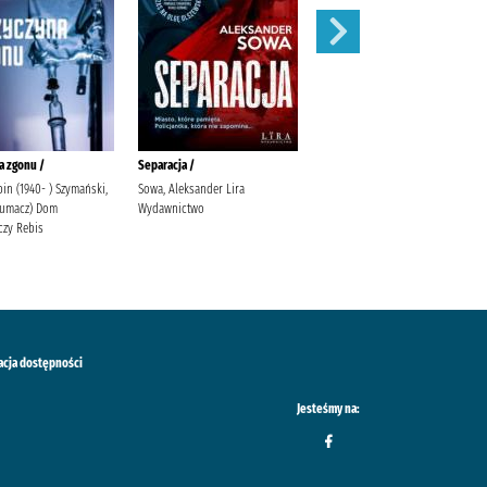
a zgonu /
Separacja /
Zauroczenie /
in (1940- ) Szymański,
Sowa, Aleksander Lira
Mirek, Krystyna (filolożka)
tłumacz) Dom
Wydawnictwo
Wydawnictwo Filia
zy Rebis
acja dostępności
Jesteśmy na: