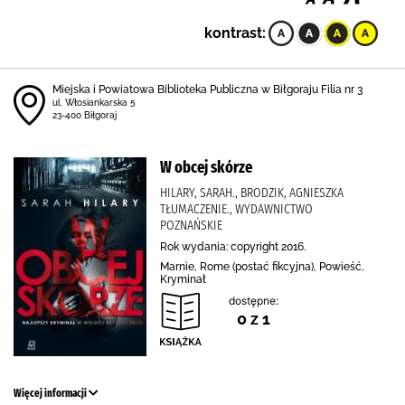
kontrast:
Miejska i Powiatowa Biblioteka Publiczna w Biłgoraju Filia nr 3
ul. Włosiankarska 5
23-400 Biłgoraj
W obcej skórze
HILARY, SARAH., BRODZIK, AGNIESZKA
TŁUMACZENIE., WYDAWNICTWO
POZNAŃSKIE
Rok wydania: copyright 2016.
Marnie, Rome (postać fikcyjna), Powieść,
Kryminał
dostępne:
0 z 1
Więcej informacji