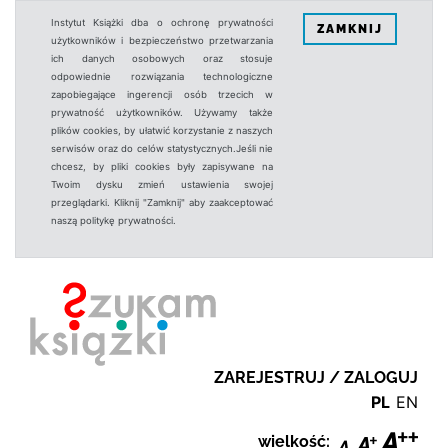
Instytut Książki dba o ochronę prywatności
ZAMKNIJ
użytkowników i bezpieczeństwo przetwarzania
ich danych osobowych oraz stosuje
odpowiednie rozwiązania technologiczne
zapobiegające ingerencji osób trzecich w
prywatność użytkowników. Używamy także
plików cookies, by ułatwić korzystanie z naszych
serwisów oraz do celów statystycznych.Jeśli nie
chcesz, by pliki cookies były zapisywane na
Twoim dysku zmień ustawienia swojej
przeglądarki. Kliknij "Zamknij" aby zaakceptować
naszą politykę prywatności.
ZAREJESTRUJ / ZALOGUJ
PL
EN
wielkość: