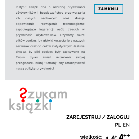
Instytut Książki dba o ochronę prywatności
ZAMKNIJ
użytkowników i bezpieczeństwo przetwarzania
ich danych osobowych oraz stosuje
odpowiednie rozwiązania technologiczne
zapobiegające ingerencji osób trzecich w
prywatność użytkowników. Używamy także
plików cookies, by ułatwić korzystanie z naszych
serwisów oraz do celów statystycznych.Jeśli nie
chcesz, by pliki cookies były zapisywane na
Twoim dysku zmień ustawienia swojej
przeglądarki. Kliknij "Zamknij" aby zaakceptować
naszą politykę prywatności.
ZAREJESTRUJ / ZALOGUJ
PL
EN
wielkość: