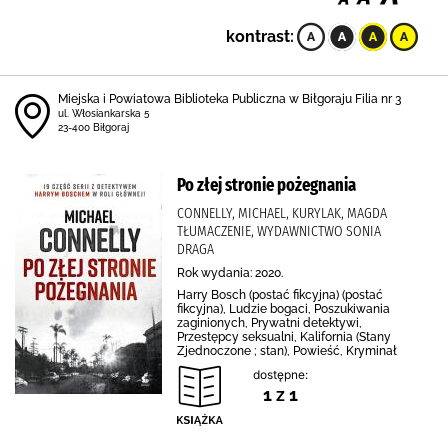
kontrast:
Miejska i Powiatowa Biblioteka Publiczna w Biłgoraju Filia nr 3
ul. Włosiankarska 5
23-400 Biłgoraj
Po złej stronie pożegnania
CONNELLY, MICHAEL, KURYLAK, MAGDA
TŁUMACZENIE, WYDAWNICTWO SONIA
DRAGA
Rok wydania: 2020.
Harry Bosch (postać fikcyjna) (postać
fikcyjna), Ludzie bogaci, Poszukiwania
zaginionych, Prywatni detektywi,
Przestępcy seksualni, Kalifornia (Stany
Zjednoczone ; stan), Powieść, Kryminał
dostępne:
1 z 1