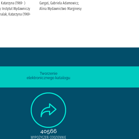
 Katarzyna (1969- )
Gargaś, Gabriela Adamowicz,
Żak, Tomasz Legimi (Poznań)
y Instytut Wydawniczy
Alina Wydawnictwo Marginesy
alak, Katarzyna (1969-
Tworzenie
elektronicznego katalogu
40566
WYPOŻYCZEŃ CODZIENNIE