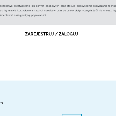
ieczeństwo przetwarzania ich danych osobowych oraz stosuje odpowiednie rozwiązania techno
, by ułatwić korzystanie z naszych serwisów oraz do celów statystycznych.Jeśli nie chcesz, by
aakceptować naszą politykę prywatności.
ZAREJESTRUJ / ZALOGUJ
sm