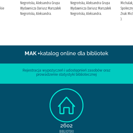
Negrońska, Aleksandra Grupa
Negrońska, Aleksandra Grupa
Michalak,
kie
Wydawnicza Dariusz Marszałek
Wydawnicza Dariusz Marszałek
Społeczn
Negrońska, Aleksandra.
Negrońska, Aleksandra.
Znak Mich
).
MAK +
katalog online dla bibliotek
Rejestracja wypożyczeń i udostępnień zasobów oraz
prowadzenie statystyki bibliotecznej
2602
BIBLIOTEKI