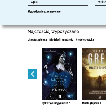
Wyszukiwanie zaawansowane
Najczęściej wypożyczane
Literatura piękna
Dla dzieci i młodzieży
Niebeletrystyka
Raport Kruka /
Tylko żywi mogą umrzeć /
Miasto głupców /