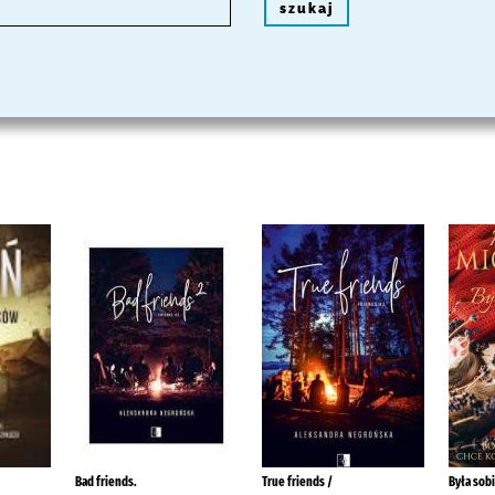
szukaj
Bad friends.
True friends /
Była sobi