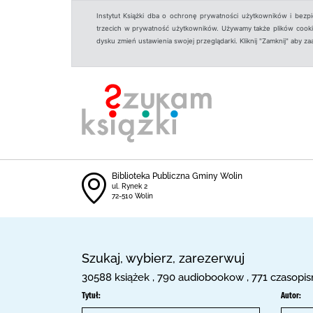
Instytut Książki dba o ochronę prywatności użytkowników i bezp
trzecich w prywatność użytkowników. Używamy także plików cookies
dysku zmień ustawienia swojej przeglądarki. Kliknij "Zamknij" aby z
Biblioteka Publiczna Gminy Wolin
ul. Rynek 2
72-510 Wolin
Szukaj, wybierz, zarezerwuj
30588 książek , 790 audiobookow , 771 czasopi
Tytuł:
Autor: