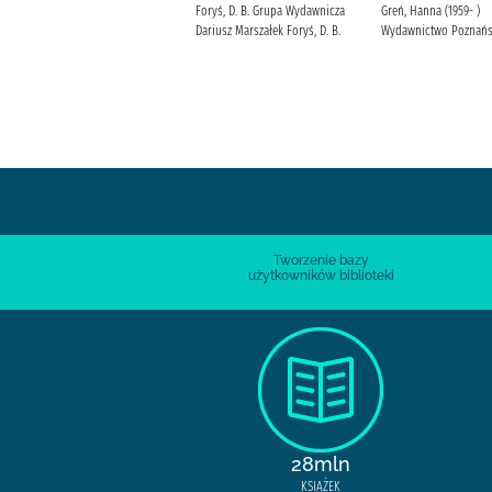
Kowalewski, Przemysław
Foryś, D. B. Grupa Wydawnicza
Greń, Hanna (1959- )
Dariusz Marszałek Foryś, D. B.
Wydawnictwo Poznańs
Tworzenie bazy
użytkowników biblioteki
28mln
KSIĄŻEK