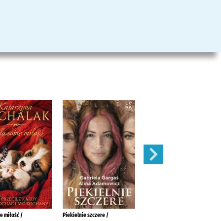
e miłość /
Piekielnie szczere /
Zastrzyk miłości /