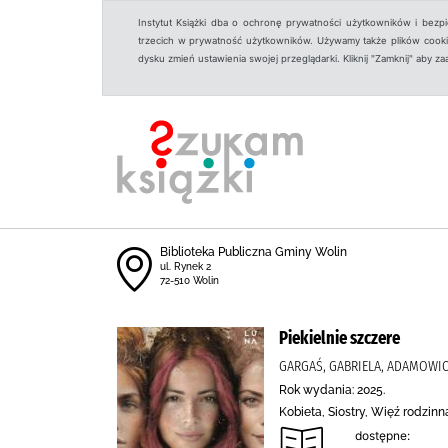
Instytut Książki dba o ochronę prywatności użytkowników i bezp
trzecich w prywatność użytkowników. Używamy także plików cookies
dysku zmień ustawienia swojej przeglądarki. Kliknij "Zamknij" aby z
Biblioteka Publiczna Gminy Wolin
ul. Rynek 2
72-510 Wolin
Piekielnie szczere
GARGAŚ, GABRIELA, ADAMOWI
Rok wydania: 2025.
Kobieta, Siostry, Więź rodzi
dostępne: