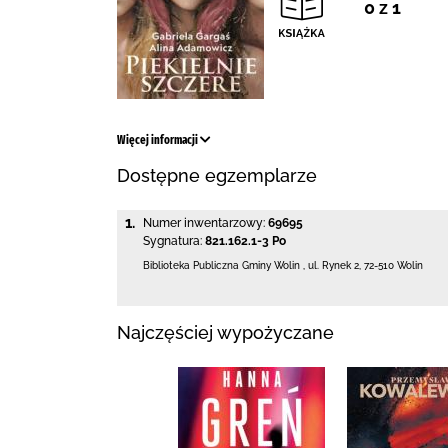
0 z 1
Więcej informacji
Dostępne egzemplarze
1.
Numer inwentarzowy:
69695
Sygnatura:
821.162.1-3 Po
Biblioteka Publiczna Gminy Wolin
,
ul. Rynek 2
,
72-510 Wolin
Najczęściej wypożyczane