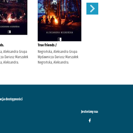
ds.
True friends /
Była sobie miłość /
a, Aleksandra Grupa
Negrońska, Aleksandra Grupa
Michalak, Katarzyna (1969- )
za Dariusz Marszałek
Wydawnicza Dariusz Marszałek
Społeczny Instytut Wydawniczy
a, Aleksandra.
Negrońska, Aleksandra.
Znak Michalak, Katarzyna (1969-
).
acja dostępności
Jesteśmy na: