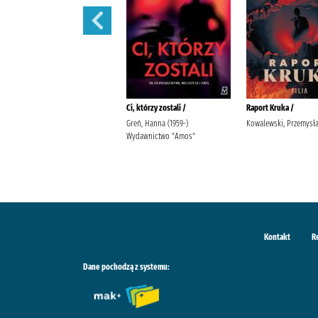
Domek nad potokiem /
Ci, którzy zostali /
Raport Kruka /
Michalak, Katarzyna (1969- )
Greń, Hanna (1959-)
Kowalewski, Przemysł
Społeczny Instytut Wydawniczy
Wydawnictwo "Amos"
Znak Michalak, Katarzyna (1969-
).
Kontakt
R
Dane pochodzą z systemu: