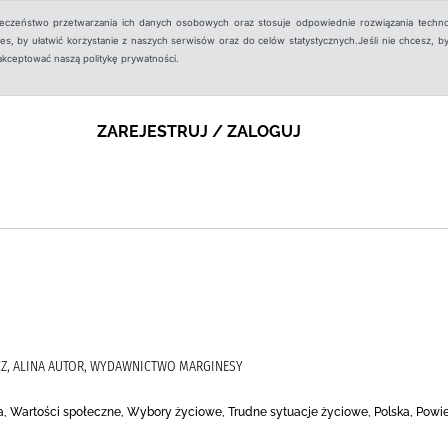
ieczeństwo przetwarzania ich danych osobowych oraz stosuje odpowiednie rozwiązania techno
, by ułatwić korzystanie z naszych serwisów oraz do celów statystycznych.Jeśli nie chcesz, by
aakceptować naszą politykę prywatności.
ZAREJESTRUJ / ZALOGUJ
CZ, ALINA AUTOR, WYDAWNICTWO MARGINESY
nna, Wartości społeczne, Wybory życiowe, Trudne sytuacje życiowe, Polska, Pow