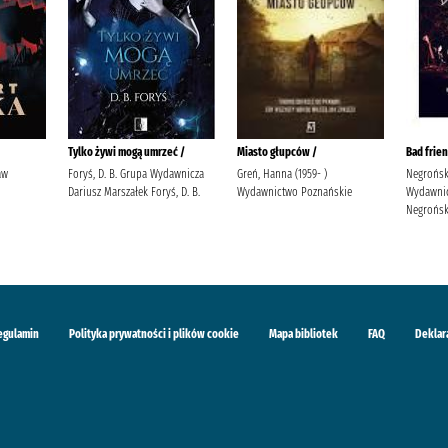
Tylko żywi mogą umrzeć /
Miasto głupców /
Bad frien
aw
Foryś, D. B. Grupa Wydawnicza
Greń, Hanna (1959- )
Negrońsk
Dariusz Marszałek Foryś, D. B.
Wydawnictwo Poznańskie
Wydawnic
Negrońsk
egulamin
Polityka prywatności i plików cookie
Mapa bibliotek
FAQ
Deklar