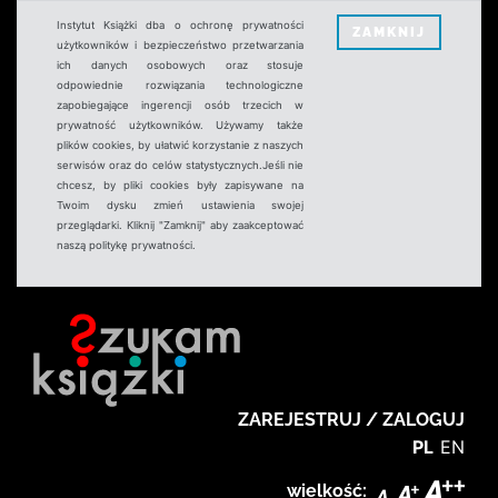
Instytut Książki dba o ochronę prywatności
ZAMKNIJ
użytkowników i bezpieczeństwo przetwarzania
ich danych osobowych oraz stosuje
odpowiednie rozwiązania technologiczne
zapobiegające ingerencji osób trzecich w
prywatność użytkowników. Używamy także
plików cookies, by ułatwić korzystanie z naszych
serwisów oraz do celów statystycznych.Jeśli nie
chcesz, by pliki cookies były zapisywane na
Twoim dysku zmień ustawienia swojej
przeglądarki. Kliknij "Zamknij" aby zaakceptować
naszą politykę prywatności.
ZAREJESTRUJ / ZALOGUJ
PL
EN
wielkość: