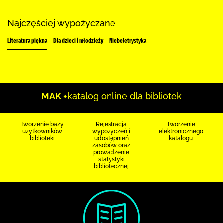
Najczęściej wypożyczane
Literatura piękna
Dla dzieci i młodzieży
Niebeletrystyka
MAK +
katalog online dla bibliotek
Tworzenie bazy
Rejestracja
Tworzenie
użytkowników
wypożyczeń i
elektronicznego
biblioteki
udostępnień
katalogu
zasobów oraz
prowadzenie
statystyki
bibliotecznej