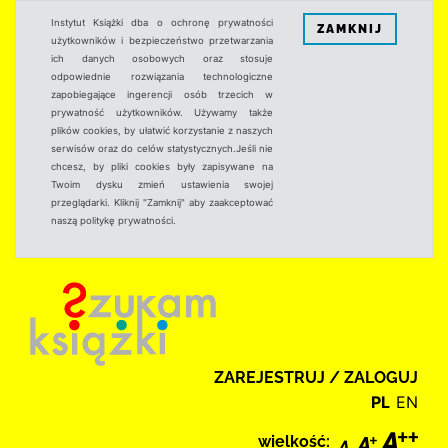
Instytut Książki dba o ochronę prywatności
ZAMKNIJ
użytkowników i bezpieczeństwo przetwarzania
ich danych osobowych oraz stosuje
odpowiednie rozwiązania technologiczne
zapobiegające ingerencji osób trzecich w
prywatność użytkowników. Używamy także
plików cookies, by ułatwić korzystanie z naszych
serwisów oraz do celów statystycznych.Jeśli nie
chcesz, by pliki cookies były zapisywane na
Twoim dysku zmień ustawienia swojej
przeglądarki. Kliknij "Zamknij" aby zaakceptować
naszą politykę prywatności.
ZAREJESTRUJ / ZALOGUJ
PL
EN
wielkość: