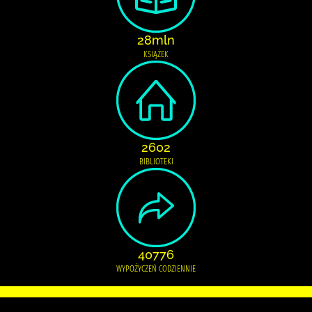
28mln
KSIĄŻEK
2602
BIBLIOTEKI
40776
WYPOŻYCZEŃ CODZIENNIE