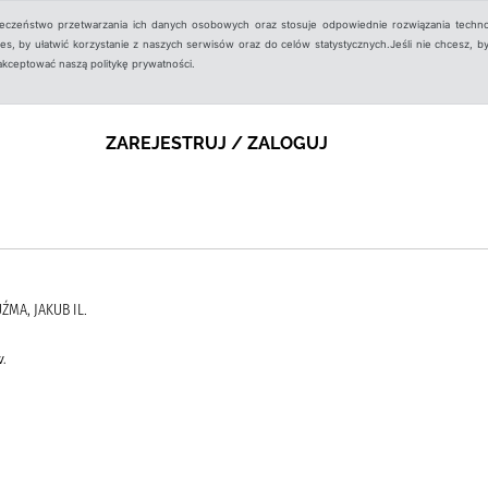
ieczeństwo przetwarzania ich danych osobowych oraz stosuje odpowiednie rozwiązania techno
, by ułatwić korzystanie z naszych serwisów oraz do celów statystycznych.Jeśli nie chcesz, by
aakceptować naszą politykę prywatności.
ZAREJESTRUJ / ZALOGUJ
ŹMA, JAKUB IL.
.