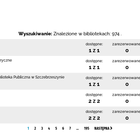
Wyszukiwanie:
Znalezione w bibliotekach: 974 .
dostępne:
zarezerwowane
1 z 1
0
bryczne
dostępne:
zarezerwowane
1 z 1
0
blioteka Publiczna w Szczebrzeszynie
dostępne:
zarezerwowane
1 z 1
0
dostępne:
zarezerwowane
2 z 2
0
dostępne:
zarezerwowane
2 z 2
0
1
2
3
4
5
6
7
…
195
NASTĘPNA