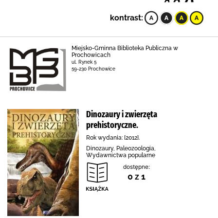
kontrast:
Miejsko-Gminna Biblioteka Publiczna w
Prochowicach
ul. Rynek 5
59-230 Prochowice
Dinozaury i zwierzęta
prehistoryczne.
Rok wydania: [2012].
Dinozaury, Paleozoologia,
Wydawnictwa popularne
dostępne:
0 z 1