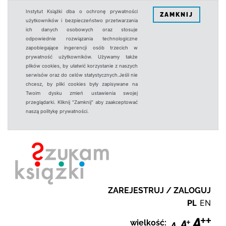
Instytut Książki dba o ochronę prywatności
ZAMKNIJ
użytkowników i bezpieczeństwo przetwarzania
ich danych osobowych oraz stosuje
odpowiednie rozwiązania technologiczne
zapobiegające ingerencji osób trzecich w
prywatność użytkowników. Używamy także
plików cookies, by ułatwić korzystanie z naszych
serwisów oraz do celów statystycznych.Jeśli nie
chcesz, by pliki cookies były zapisywane na
Twoim dysku zmień ustawienia swojej
przeglądarki. Kliknij "Zamknij" aby zaakceptować
naszą politykę prywatności.
ZAREJESTRUJ / ZALOGUJ
PL
EN
wielkość: