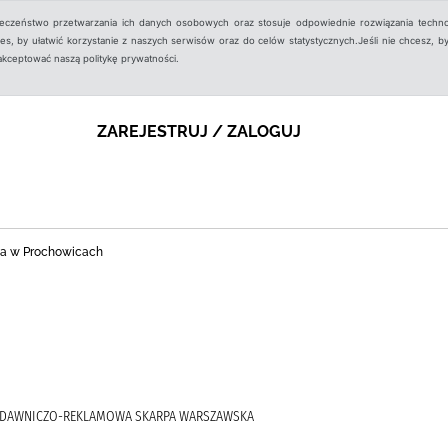
ieczeństwo przetwarzania ich danych osobowych oraz stosuje odpowiednie rozwiązania techno
, by ułatwić korzystanie z naszych serwisów oraz do celów statystycznych.Jeśli nie chcesz, by
aakceptować naszą politykę prywatności.
ZAREJESTRUJ / ZALOGUJ
zna w Prochowicach
WYDAWNICZO-REKLAMOWA SKARPA WARSZAWSKA