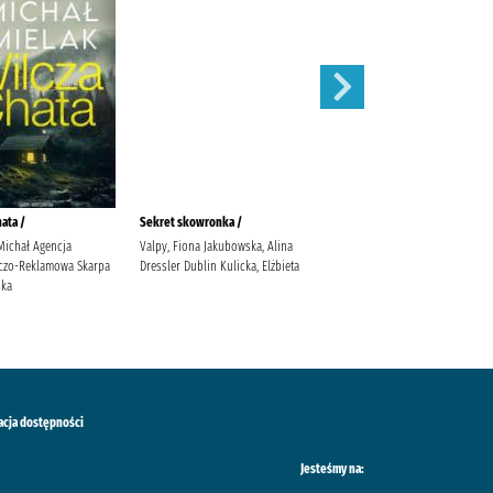
ata /
Sekret skowronka /
Nieznajomi
Michał Agencja
Valpy, Fiona Jakubowska, Alina
Janiszewska, Izabela (1983- ).
czo-Reklamowa Skarpa
Dressler Dublin Kulicka, Elżbieta
ska
acja dostępności
Jesteśmy na: