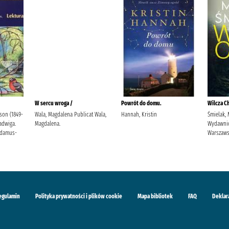
W sercu wroga /
Powrót do domu.
Wilcza Ch
son (1849-
Wala, Magdalena Publicat Wala,
Hannah, Kristin
Śmielak, 
Jadwiga.
Magdalena.
Wydawni
Adamus-
Warszaw
egulamin
Polityka prywatności i plików cookie
Mapa bibliotek
FAQ
Deklar