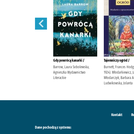
W szponach /
Gdy powrócą kanarki /
Tajemniczy ogród /
Janiszewska, Izabela
Barrow, Laura Sobolewska,
Burnett, Frances Hodg
Wydawnictwo Poznańskie
Agnieszka Wydawnictwo
1924). Włodarkiewicz, 
Literackie
Włodarczyk, Barbara 
Ludwikowska, Jolanta
Kontakt
R
Dane pochodzą z systemu: