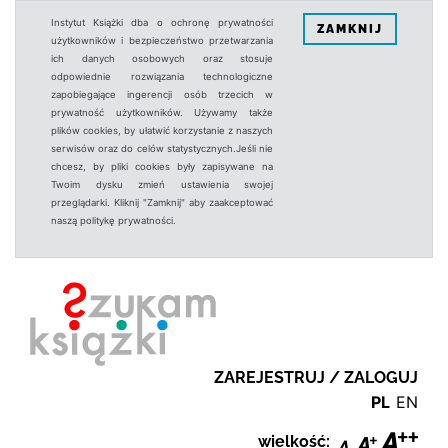
Instytut Książki dba o ochronę prywatności
ZAMKNIJ
użytkowników i bezpieczeństwo przetwarzania
ich danych osobowych oraz stosuje
odpowiednie rozwiązania technologiczne
zapobiegające ingerencji osób trzecich w
prywatność użytkowników. Używamy także
plików cookies, by ułatwić korzystanie z naszych
serwisów oraz do celów statystycznych.Jeśli nie
chcesz, by pliki cookies były zapisywane na
Twoim dysku zmień ustawienia swojej
przeglądarki. Kliknij "Zamknij" aby zaakceptować
naszą politykę prywatności.
ZAREJESTRUJ / ZALOGUJ
PL
EN
wielkość: