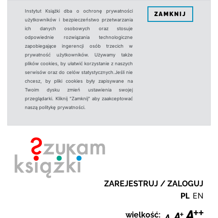
Instytut Książki dba o ochronę prywatności
ZAMKNIJ
użytkowników i bezpieczeństwo przetwarzania
ich danych osobowych oraz stosuje
odpowiednie rozwiązania technologiczne
zapobiegające ingerencji osób trzecich w
prywatność użytkowników. Używamy także
plików cookies, by ułatwić korzystanie z naszych
serwisów oraz do celów statystycznych.Jeśli nie
chcesz, by pliki cookies były zapisywane na
Twoim dysku zmień ustawienia swojej
przeglądarki. Kliknij "Zamknij" aby zaakceptować
naszą politykę prywatności.
ZAREJESTRUJ / ZALOGUJ
PL
EN
wielkość: