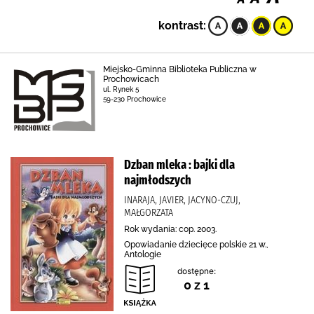
kontrast:
Miejsko-Gminna Biblioteka Publiczna w
Prochowicach
ul. Rynek 5
59-230 Prochowice
Dzban mleka : bajki dla
najmłodszych
INARAJA, JAVIER, JACYNO-CZUJ,
MAŁGORZATA
Rok wydania: cop. 2003.
Opowiadanie dziecięce polskie 21 w.,
Antologie
dostępne:
0 z 1