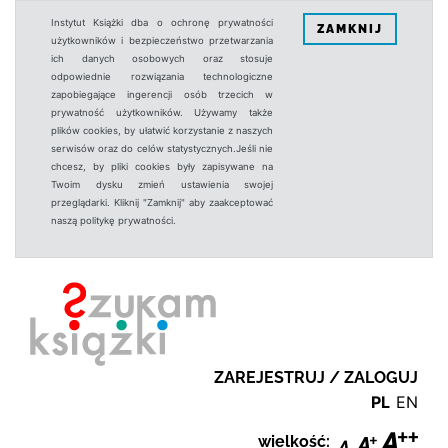
Instytut Książki dba o ochronę prywatności
ZAMKNIJ
użytkowników i bezpieczeństwo przetwarzania
ich danych osobowych oraz stosuje
odpowiednie rozwiązania technologiczne
zapobiegające ingerencji osób trzecich w
prywatność użytkowników. Używamy także
plików cookies, by ułatwić korzystanie z naszych
serwisów oraz do celów statystycznych.Jeśli nie
chcesz, by pliki cookies były zapisywane na
Twoim dysku zmień ustawienia swojej
przeglądarki. Kliknij "Zamknij" aby zaakceptować
naszą politykę prywatności.
ZAREJESTRUJ / ZALOGUJ
PL
EN
wielkość: