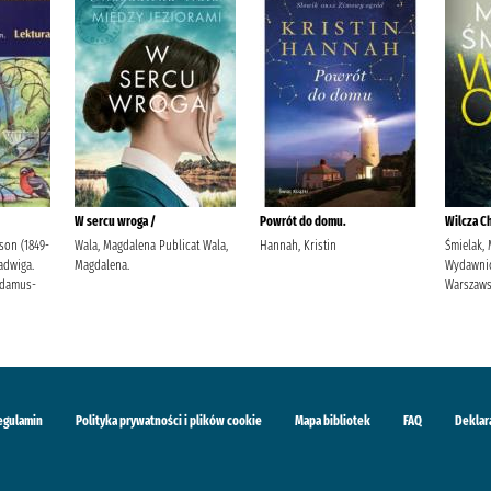
W sercu wroga /
Powrót do domu.
Wilcza Ch
son (1849-
Wala, Magdalena Publicat Wala,
Hannah, Kristin
Śmielak, 
Jadwiga.
Magdalena.
Wydawni
Adamus-
Warszaw
egulamin
Polityka prywatności i plików cookie
Mapa bibliotek
FAQ
Deklar