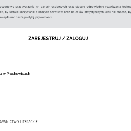
ieczeństwo przetwarzania ich danych osobowych oraz stosuje odpowiednie rozwiązania techno
, by ułatwić korzystanie z naszych serwisów oraz do celów statystycznych.Jeśli nie chcesz, by
aakceptować naszą politykę prywatności.
ZAREJESTRUJ / ZALOGUJ
zna w Prochowicach
YDAWNICTWO LITERACKIE