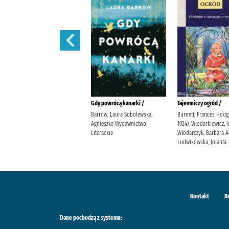
W szponach /
Gdy powrócą kanarki /
Tajemniczy ogród /
Janiszewska, Izabela
Barrow, Laura Sobolewska,
Burnett, Frances Hodg
Wydawnictwo Poznańskie
Agnieszka Wydawnictwo
1924). Włodarkiewicz, 
Literackie
Włodarczyk, Barbara 
Ludwikowska, Jolanta
Kontakt
R
Dane pochodzą z systemu: