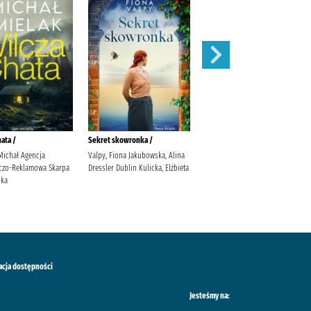
ata /
Sekret skowronka /
Nieznajomi
Michał Agencja
Valpy, Fiona Jakubowska, Alina
Janiszewska, Izabela (1983- ).
czo-Reklamowa Skarpa
Dressler Dublin Kulicka, Elżbieta
ska
acja dostępności
Jesteśmy na: