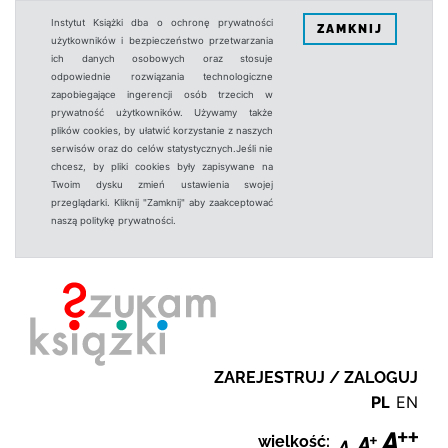
Instytut Książki dba o ochronę prywatności
ZAMKNIJ
użytkowników i bezpieczeństwo przetwarzania
ich danych osobowych oraz stosuje
odpowiednie rozwiązania technologiczne
zapobiegające ingerencji osób trzecich w
prywatność użytkowników. Używamy także
plików cookies, by ułatwić korzystanie z naszych
serwisów oraz do celów statystycznych.Jeśli nie
chcesz, by pliki cookies były zapisywane na
Twoim dysku zmień ustawienia swojej
przeglądarki. Kliknij "Zamknij" aby zaakceptować
naszą politykę prywatności.
ZAREJESTRUJ / ZALOGUJ
PL
EN
wielkość: