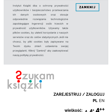
Instytut Książki dba o ochronę prywatności
ZAMKNIJ
użytkowników i bezpieczeństwo przetwarzania
ich danych osobowych oraz stosuje
odpowiednie rozwiązania technologiczne
zapobiegające ingerencji osób trzecich w
prywatność użytkowników. Używamy także
plików cookies, by ułatwić korzystanie z naszych
serwisów oraz do celów statystycznych.Jeśli nie
chcesz, by pliki cookies były zapisywane na
Twoim dysku zmień ustawienia swojej
przeglądarki. Kliknij "Zamknij" aby zaakceptować
naszą politykę prywatności.
ZAREJESTRUJ / ZALOGUJ
PL
EN
wielkość: