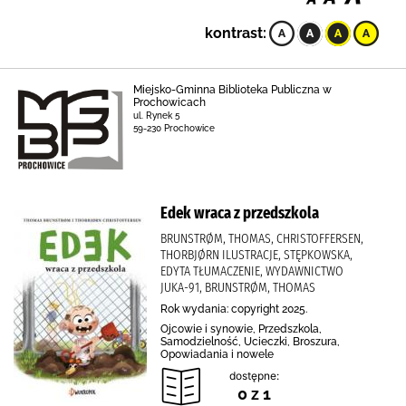
kontrast:
Miejsko-Gminna Biblioteka Publiczna w
Prochowicach
ul. Rynek 5
59-230 Prochowice
Edek wraca z przedszkola
BRUNSTRØM, THOMAS, CHRISTOFFERSEN,
THORBJØRN ILUSTRACJE, STĘPKOWSKA,
EDYTA TŁUMACZENIE, WYDAWNICTWO
JUKA-91, BRUNSTRØM, THOMAS
Rok wydania: copyright 2025.
Ojcowie i synowie, Przedszkola,
Samodzielność, Ucieczki, Broszura,
Opowiadania i nowele
dostępne:
0 z 1