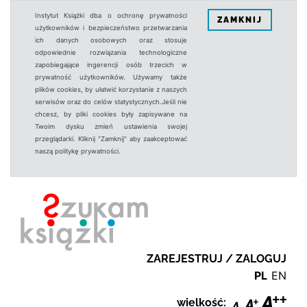
Instytut Książki dba o ochronę prywatności
ZAMKNIJ
użytkowników i bezpieczeństwo przetwarzania
ich danych osobowych oraz stosuje
odpowiednie rozwiązania technologiczne
zapobiegające ingerencji osób trzecich w
prywatność użytkowników. Używamy także
plików cookies, by ułatwić korzystanie z naszych
serwisów oraz do celów statystycznych.Jeśli nie
chcesz, by pliki cookies były zapisywane na
Twoim dysku zmień ustawienia swojej
przeglądarki. Kliknij "Zamknij" aby zaakceptować
naszą politykę prywatności.
ZAREJESTRUJ / ZALOGUJ
PL
EN
wielkość: