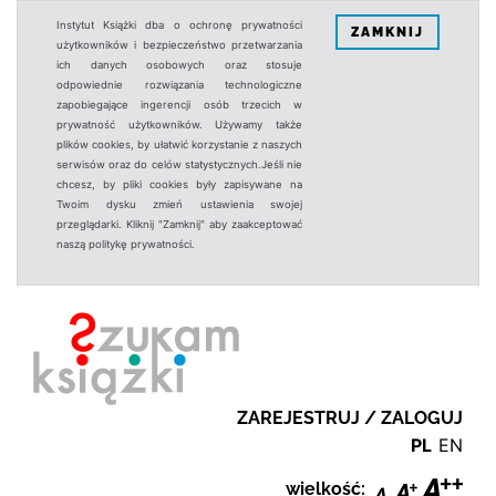
Instytut Książki dba o ochronę prywatności
ZAMKNIJ
użytkowników i bezpieczeństwo przetwarzania
ich danych osobowych oraz stosuje
odpowiednie rozwiązania technologiczne
zapobiegające ingerencji osób trzecich w
prywatność użytkowników. Używamy także
plików cookies, by ułatwić korzystanie z naszych
serwisów oraz do celów statystycznych.Jeśli nie
chcesz, by pliki cookies były zapisywane na
Twoim dysku zmień ustawienia swojej
przeglądarki. Kliknij "Zamknij" aby zaakceptować
naszą politykę prywatności.
ZAREJESTRUJ / ZALOGUJ
PL
EN
wielkość: