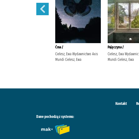
Rozważna czy romantyczna? /
Ćma /
Pajęczyna /
Karpińska, Anna (1959- ).
Cielesz, Ewa Wydawnictwo Axis
Cielesz, Ewa Wydawnic
Prószyński Media
Mundi Cielesz, Ewa
Mundi Cielesz, Ewa
Kontakt
R
Dane pochodzą z systemu: