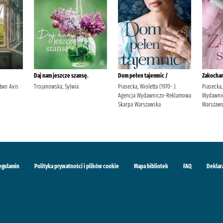
Daj nam jeszcze szansę.
Dom pełen tajemnic /
Zakochan
two Axis
Trojanowska, Sylwia
Piasecka, Wioletta (1970- ).
Piasecka,
Agencja Wydawniczo-Reklamowa
Wydawni
Skarpa Warszawska
Warszaw
egulamin
Polityka prywatności i plików cookie
Mapa bibliotek
FAQ
Deklar