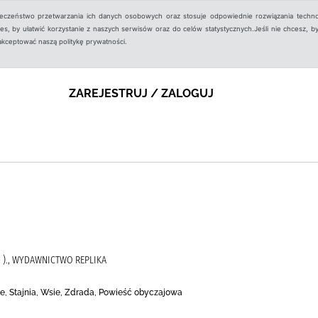
ieczeństwo przetwarzania ich danych osobowych oraz stosuje odpowiednie rozwiązania techno
, by ułatwić korzystanie z naszych serwisów oraz do celów statystycznych.Jeśli nie chcesz, by
aakceptować naszą politykę prywatności.
ZAREJESTRUJ / ZALOGUJ
 )., WYDAWNICTWO REPLIKA
ie, Stajnia, Wsie, Zdrada, Powieść obyczajowa