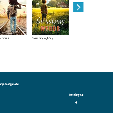
 życia /
Świadomy wybór /
Zima w Przytulnej /
acja dostępności
Jesteśmy na: