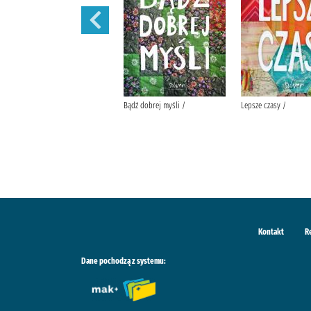
Nie mogę się doczekać... kiedy
Bądź dobrej myśli /
Lepsze czasy /
wreszcie pójdę do nieba /
Kontakt
R
Dane pochodzą z systemu: