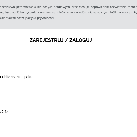
ieczeństwo przetwarzania ich danych osobowych oraz stosuje odpowiednie rozwiązania techno
, by ułatwić korzystanie z naszych serwisów oraz do celów statystycznych.Jeśli nie chcesz, by
aakceptować naszą politykę prywatności.
ZAREJESTRUJ / ZALOGUJ
 Publiczna w Lipsku
NA TŁ.