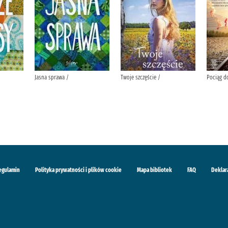
Jasna sprawa /
Twoje szczęście /
Pociąg do
egulamin
Polityka prywatności i plików cookie
Mapa bibliotek
FAQ
Deklar