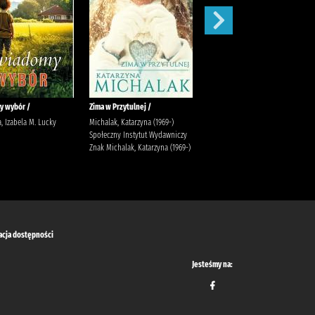
y wybór /
Zima w Przytulnej /
Siła zemsty /
, Izabela M. Lucky
Michalak, Katarzyna (1969-)
Lingas-Łoniewska, Agnieszka
Społeczny Instytut Wydawniczy
Wydawnictwo JakBook Lingas-
Znak Michalak, Katarzyna (1969-)
Łoniewska, Agnieszka
Szafrańska, Anna (1990-)
acja dostępności
Jesteśmy na: