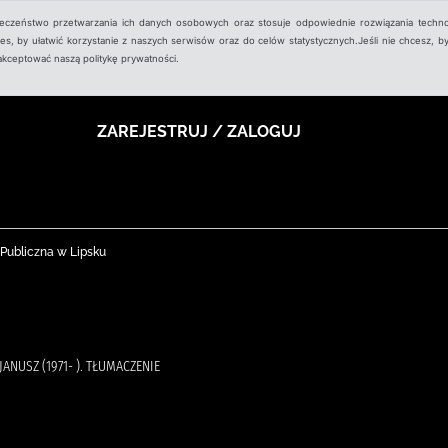
ieczeństwo przetwarzania ich danych osobowych oraz stosuje odpowiednie rozwiązania techno
, by ułatwić korzystanie z naszych serwisów oraz do celów statystycznych.Jeśli nie chcesz, by
aakceptować naszą politykę prywatności.
ZAREJESTRUJ / ZALOGUJ
 Publiczna w Lipsku
 JANUSZ (1971- ). TŁUMACZENIE