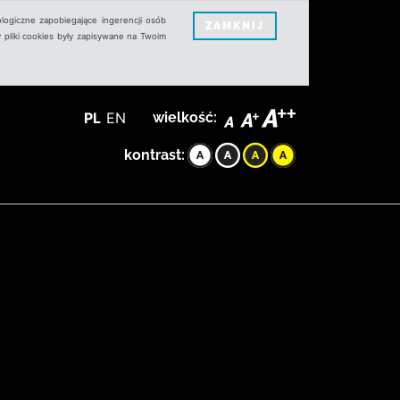
logiczne zapobiegające ingerencji osób
ZAMKNIJ
 pliki cookies były zapisywane na Twoim
PL
EN
wielkość:
kontrast: