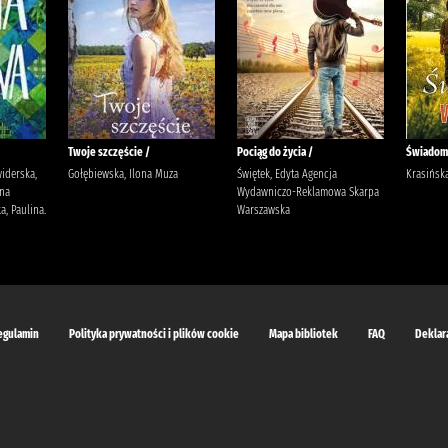
Twoje szczęście /
Pociąg do życia /
Świadom
widerska,
Gołębiewska, Ilona Muza
Świętek, Edyta Agencja
Krasińska
yna
Wydawniczo-Reklamowa Skarpa
, Paulina.
Warszawska
egulamin
Polityka prywatności i plików cookie
Mapa bibliotek
FAQ
Deklar