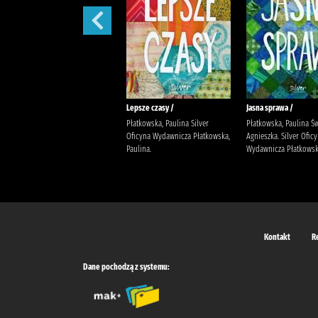
Bądź dobrej myśli /
Lepsze czasy /
Jasna sprawa /
Płatkowska, Paulina Bello, Beata.
Płatkowska, Paulina Silver
Płatkowska, Paulina Ś
Silver Oficyna Wydawnicza
Oficyna Wydawnicza Płatkowska,
Agnieszka. Silver Ofic
Płatkowska, Paulina.
Paulina.
Wydawnicza Płatkowska
Kontakt
R
Dane pochodzą z systemu: