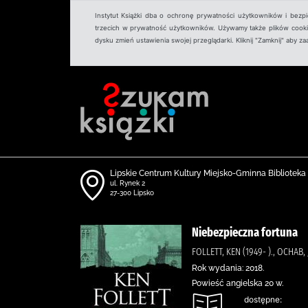
Instytut Książki dba o ochronę prywatności użytkowników i bezp
trzecich w prywatność użytkowników. Używamy także plików cookies
dysku zmień ustawienia swojej przeglądarki. Kliknij "Zamknij" aby z
Lipskie Centrum Kultury Miejsko-Gminna Biblioteka
ul. Rynek 2
27-300 Lipsko
Niebezpieczna fortuna
FOLLETT, KEN (1949- )., OCHAB,
Rok wydania: 2018.
Powieść angielska 20 w.
dostępne: