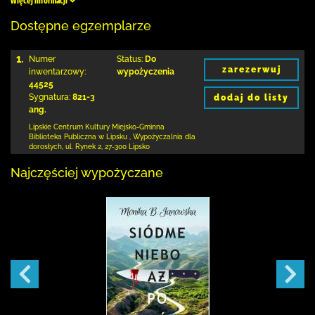
Więcej informacji
Dostępne egzemplarze
1.
Numer
Status:
Do
zarezerwuj
inwentarzowy:
wypożyczenia
44525
Sygnatura:
821-3
dodaj do listy
ang.
Lipskie Centrum Kultury Miejsko-Gminna
Biblioteka
Publiczna w Lipsku
,
Wypożyczalnia dla
dorosłych,
ul. Rynek 2
,
27-300 Lipsko
Najczęściej wypożyczane