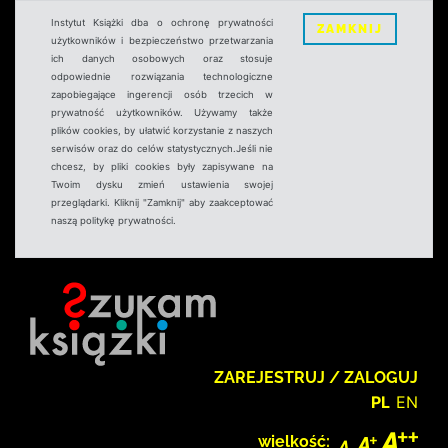
Instytut Książki dba o ochronę prywatności
ZAMKNIJ
użytkowników i bezpieczeństwo przetwarzania
ich danych osobowych oraz stosuje
odpowiednie rozwiązania technologiczne
zapobiegające ingerencji osób trzecich w
prywatność użytkowników. Używamy także
plików cookies, by ułatwić korzystanie z naszych
serwisów oraz do celów statystycznych.Jeśli nie
chcesz, by pliki cookies były zapisywane na
Twoim dysku zmień ustawienia swojej
przeglądarki. Kliknij "Zamknij" aby zaakceptować
naszą politykę prywatności.
ZAREJESTRUJ / ZALOGUJ
PL
EN
wielkość: