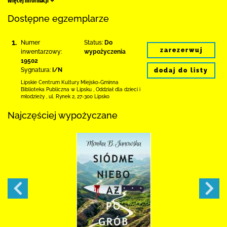
Więcej informacji
Dostępne egzemplarze
1.
Numer
Status:
Do
zarezerwuj
inwentarzowy:
wypożyczenia
19502
Sygnatura:
I/N
dodaj do listy
Lipskie Centrum Kultury Miejsko-Gminna
Biblioteka
Publiczna w Lipsku
,
Oddział dla dzieci i
młodzieży ,
ul. Rynek 2
,
27-300 Lipsko
Najczęściej wypożyczane