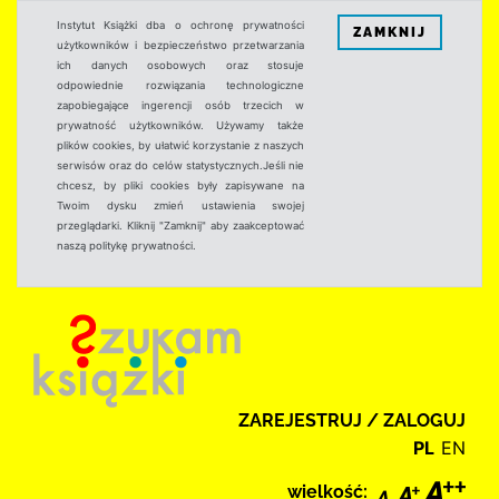
Instytut Książki dba o ochronę prywatności
ZAMKNIJ
użytkowników i bezpieczeństwo przetwarzania
ich danych osobowych oraz stosuje
odpowiednie rozwiązania technologiczne
zapobiegające ingerencji osób trzecich w
prywatność użytkowników. Używamy także
plików cookies, by ułatwić korzystanie z naszych
serwisów oraz do celów statystycznych.Jeśli nie
chcesz, by pliki cookies były zapisywane na
Twoim dysku zmień ustawienia swojej
przeglądarki. Kliknij "Zamknij" aby zaakceptować
naszą politykę prywatności.
ZAREJESTRUJ / ZALOGUJ
PL
EN
wielkość: