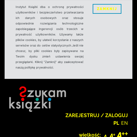
Instytut Książki dba o ochronę prywatności
ZAMKNIJ
użytkowników i bezpieczeństwo przetwarzania
ich danych osobowych oraz stosuje
odpowiednie rozwiązania technologiczne
zapobiegające ingerencji osób trzecich w
prywatność użytkowników. Używamy także
plików cookies, by ułatwić korzystanie z naszych
serwisów oraz do celów statystycznych.Jeśli nie
chcesz, by pliki cookies były zapisywane na
Twoim dysku zmień ustawienia swojej
przeglądarki. Kliknij "Zamknij" aby zaakceptować
naszą politykę prywatności.
ZAREJESTRUJ / ZALOGUJ
PL
EN
wielkość: