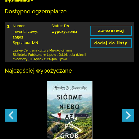
Więcej informacji
Dostępne egzemplarze
1.
Numer
Status:
Do
zarezerwuj
inwentarzowy:
wypożyczenia
19502
Sygnatura:
I/N
dodaj do listy
Lipskie Centrum Kultury Miejsko-Gminna
Biblioteka
Publiczna w Lipsku
,
Oddział dla dzieci i
młodzieży ,
ul. Rynek 2
,
27-300 Lipsko
Najczęściej wypożyczane