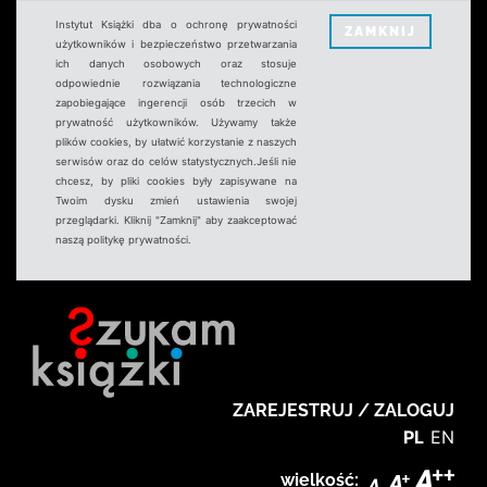
Instytut Książki dba o ochronę prywatności
ZAMKNIJ
użytkowników i bezpieczeństwo przetwarzania
ich danych osobowych oraz stosuje
odpowiednie rozwiązania technologiczne
zapobiegające ingerencji osób trzecich w
prywatność użytkowników. Używamy także
plików cookies, by ułatwić korzystanie z naszych
serwisów oraz do celów statystycznych.Jeśli nie
chcesz, by pliki cookies były zapisywane na
Twoim dysku zmień ustawienia swojej
przeglądarki. Kliknij "Zamknij" aby zaakceptować
naszą politykę prywatności.
ZAREJESTRUJ / ZALOGUJ
PL
EN
wielkość: