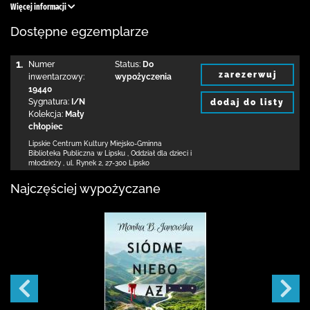
Więcej informacji
Dostępne egzemplarze
1.
Numer
Status:
Do
zarezerwuj
inwentarzowy:
wypożyczenia
19440
Sygnatura:
I/N
dodaj do listy
Kolekcja:
Mały
chłopiec
Lipskie Centrum Kultury Miejsko-Gminna
Biblioteka
Publiczna w Lipsku
,
Oddział dla dzieci i
młodzieży ,
ul. Rynek 2
,
27-300 Lipsko
Najczęściej wypożyczane